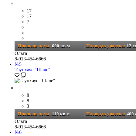
17
17
7
Площадь дома:
600 кв.м
Площадь участка:
12 c
Ольга
8-913-454-6666
№
5
Таунхаус "Шале"
8
8
3
Площадь дома:
110 кв.м
Площадь участка:
400 
Ольга
8-913-454-6666
№
6