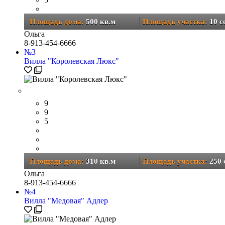
Площадь дома:
500 кв.м
Площадь участка:
10 c
Ольга
8-913-454-6666
№
3
Вилла "Королевская Люкс"
9
9
5
Площадь дома:
310 кв.м
Площадь участка:
250 
Ольга
8-913-454-6666
№
4
Вилла "Медовая" Адлер