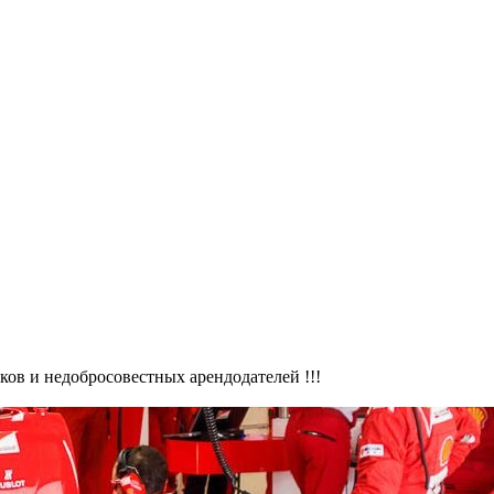
ов и недобросовестных арендодателей !!!