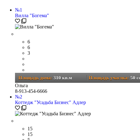
№
1
Вилла "Богема"
6
6
3
Площадь дома:
310 кв.м
Площадь участка:
50 c
Ольга
8-913-454-6666
№
2
Коттедж "Усадьба Бизнес" Адлер
15
15
5