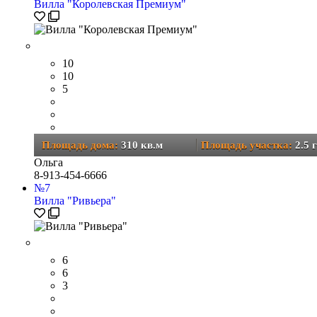
Вилла "Королевская Премиум"
10
10
5
Площадь дома:
310 кв.м
Площадь участка:
2.5 г
Ольга
8-913-454-6666
№
7
Вилла "Ривьера"
6
6
3