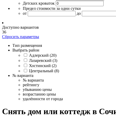
Детских кроваток
Предел стоимости за одни сутки
от
до
Доступно вариантов
3
6
Сбросить параметры
Тип размещения
Выбрать район
Адлерский (20)
Лазаревский (3)
Хостинский (2)
Центральный (8)
№ варианта
№ варианта
рейтингу
убыванию цены
возрастанию цены
удалённости от города
Cнять дом или коттедж в Соч